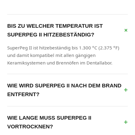
BIS ZU WELCHER TEMPERATUR IST
SUPERPEG II HITZEBESTÄNDIG?
SuperPeg II ist hitzebeständig bis 1.300 °C (2.375 °F)
und damit kompatibel mit allen gängigen
Keramiksystemen und Brennöfen im Dentallabor.
WIE WIRD SUPERPEG II NACH DEM BRAND
ENTFERNT?
SuperPeg II ist rückstandslos mit einem einfachen
Druckluftstoß entfernbar. Kein Herauskratzen oder
Sandstrahlen nötig – das spart wertvolle Arbeitszeit.
WIE LANGE MUSS SUPERPEG II
VORTROCKNEN?
SuperPeg II benötigt nur 30 Sekunden